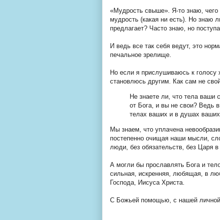
«Мудрость свыше». Я-то знаю, чего 
мудрость (какая ни есть). Но знаю л
предлагает? Часто знаю, но поступа
И ведь все так себя ведут, это нор
печальное зрелище.
Но если я прислушиваюсь к голосу 
становлюсь другим. Как сам не свой
Не знаете ли, что тела ваши 
от Бога, и вы не свои? Ведь 
телах ваших и в душах ваших
Мы знаем, что уплачена невообразим
постепенно очищая наши мысли, сло
люди, без обязательств, без Царя в
А могли бы прославлять Бога и тело
сильная, искренняя, любящая, в лю
Господа, Иисуса Христа.
С Божьей помощью, с нашей личной