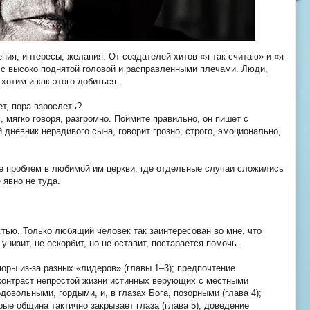
ния, интересы, желания. От создателей хитов «я так считаю» и «я
, с высоко поднятой головой и расправленными плечами. Люди,
хотим и как этого добиться.
т, пора взрослеть?
 мягко говоря, разгромно. Поймите правильно, он пишет с
дневник нерадивого сына, говорит грозно, строго, эмоционально,
се проблем в любимой им церкви, где отдельные случаи сложились
 явно не туда.
тью. Только любящий человек так заинтересован во мне, что
 унизит, не оскорбит, но не оставит, постарается помочь.
оры из-за разных «лидеров» (главы 1–3); предпочтение
; контраст непростой жизни истинных верующих с местными
вольными, гордыми, и, в глазах Бога, позорными (глава 4);
ые община тактично закрывает глаза (глава 5); доведение