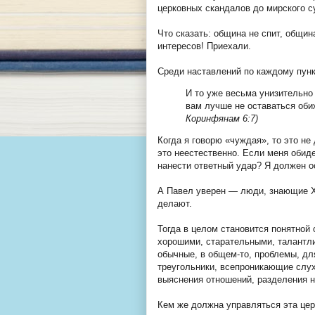
церковных скандалов до мирского су
Что сказать: община не спит, общин
интересов! Приехали.
Среди наставлений по каждому пунк
И то уже весьма унизительно
вам лучше не оставаться об
Коринфянам 6:7)
Когда я говорю «чуждая», то это не
это неестественно. Если меня обид
нанести ответный удар? Я должен ос
А Павел уверен — люди, знающие Хр
делают.
Тогда в целом становится понятной
хорошими, старательными, талантли
обычные, в общем-то, проблемы, д
треугольники, всепроникающие слух
выяснения отношений, разделения н
Кем же должна управляться эта цер