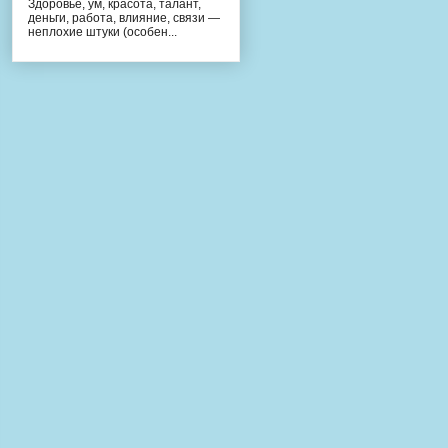
Здоровье, ум, красота, талант,
деньги, работа, влияние, связи —
неплохие штуки (особен...