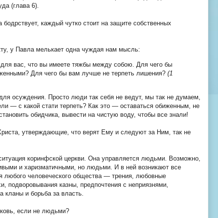
да (глава 6).
а бодрствует, каждый чутко стоит на защите собственных
ту, у Павла мелькает одна чуждая нам мысль:
 для вас, что вы имеете тяжбы между собою. Для чего бы
иженными? Для чего бы вам лучше не терпеть лишения?
(1
 для осуждения. Просто люди так себя не ведут, мы так не думаем,
ели — с какой стати терпеть? Как это — оставаться обиженным, не
тановить обидчика, вывести на чистую воду, чтобы все знали!
иста, утверждающие, что верят Ему и следуют за Ним, так не
 ситуация коринфской церкви. Она управляется людьми. Возможно,
выми и харизматичными, но людьми. И в ней возникают все
ля любого человеческого общества — трения, любовные
и, подворовывания казны, предпочтения с неприязнями,
а кланы и борьба за власть.
ковь, если не людьми?