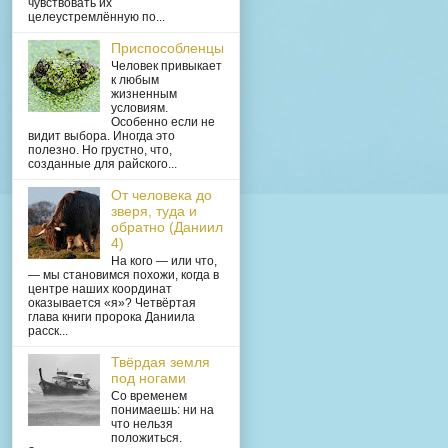
чувствовать их
целеустремлённую по...
Приспособленцы
Человек привыкает
к любым
жизненным
условиям.
Особенно если не
видит выбора. Иногда это
полезно. Но грустно, что,
созданные для райского...
От человека до
зверя, туда и
обратно (Даниил
4)
На кого — или что,
— мы становимся похожи, когда в
центре наших координат
оказывается «я»? Четвёртая
глава книги пророка Даниила
расск...
Твёрдая земля
под ногами
Со временем
понимаешь: ни на
что нельзя
положиться.