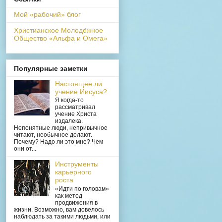
Мой «рабочий» блог
Христианское Молодёжное
Общество «Альфа и Омега»
Популярные заметки
Настоящее ли
учение Иисуса?
Я когда-то
рассматривал
учение Христа
издалека.
Непонятные люди, непривычное
читают, необычное делают.
Почему? Надо ли это мне? Чем
они от...
Инструменты
карьерного
роста
«Идти по головам»
как метод
продвижения в
жизни. Возможно, вам довелось
наблюдать за такими людьми, или