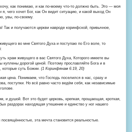
хочу, как понимаю, и как по-моему что-то должно быть. Это — моя
и я, чего хочет Бог, как Он видит ситуацию, и какой выход Он
ю, увы, по-своему.
ма! Так и получаются церкви навроде коринфской, привычное,
живущего во мне Святого Духа и поступаю по Его воле, то
:
суть храм живущего в вас Святого Духа, Которого имеете вы
вы куплены дорогой ценой. Поэтому прославляйте Бога и в
, которые суть Божии.
(1 Коринфянам 6:19, 20)
ая цена. Понимаем, что Господь поселился в нас, сразу и
ва, поступки. Но всё равно часто ведём себя, как независимые
 голове.
м, и душой. Вот это будет церковь, крепкая, прощающая, кроткая,
бых раздорах находящая утешение и единство у ног нашего
 посвящённостью, эта мечта становится реальностью.