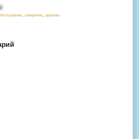
послушание
,
смирение
,
церковь
арий