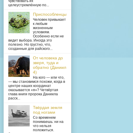
чувствовать их
целеустремлённую по...
Приспособленцы
Человек привыкает
к любым
жизненным
условиям.
Особенно если не
видит выбора. Иногда это
полезно. Но грустно, что,
созданные для райского...
От человека до
зверя, туда и
обратно (Даниил
4)
На кого — или что,
— мы становимся похожи, когда в
центре наших координат
оказывается «я»? Четвёртая
глава книги пророка Даниила
расск...
Твёрдая земля
под ногами
Со временем
понимаешь: ни на
что нельзя
положиться.