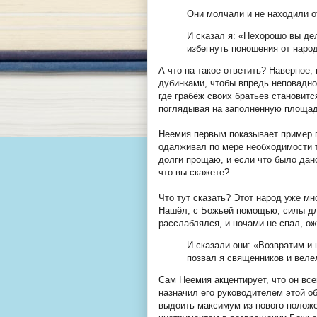
Они молчали и не находили о
И сказал я: «Нехорошо вы де
избегнуть поношения от наро
А что на такое ответить? Наверное,
дубинками, чтобы впредь неповадно
где грабёж своих братьев становит
поглядывая на заполненную площа
Неемия первым показывает пример п
одалживал по мере необходимости т
долги прощаю, и если что было дан
что вы скажете?
Что тут сказать? Этот народ уже мн
Нашёл, с Божьей помощью, силы для
расслаблялся, и ночами не спал, ож
И сказали они: «Возвратим и 
позвал я священников и велел
Сам Неемия акцентирует, что он вс
назначил его руководителем этой об
выдоить максимум из нового положе