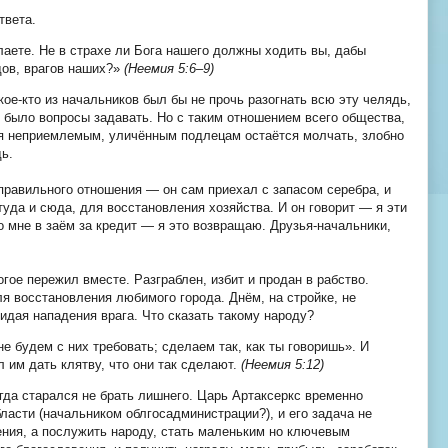
твета.
лаете. Не в страхе ли Бога нашего должны ходить вы, дабы
дов, врагов наших?»
(Неемия 5:6–9)
 кое-кто из начальников был бы не прочь разогнать всю эту челядь,
 было вопросы задавать. Но с таким отношением всего общества,
ся неприемлемым, уличённым подлецам остаётся молчать, злобно
дь.
равильного отношения — он сам приехал с запасом серебра, и
уда и сюда, для восстановления хозяйства. И он говорит — я эти
о мне в заём за кредит — я это возвращаю. Друзья-начальники,
огое пережил вместе. Разграблен, избит и продан в рабство.
 восстановления любимого города. Днём, на стройке, не
идая нападения врага. Что сказать такому народу?
не будем с них требовать; сделаем так, как ты говоришь». И
 им дать клятву, что они так сделают.
(Неемия 5:12)
егда старался не брать лишнего. Царь Артаксеркс временно
ласти (начальником облгосадминистрации?), и его задача не
ния, а послужить народу, стать маленьким но ключевым