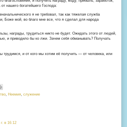
 благословения, и получить награду, мзду, прибыль, заработок,
 от нашего богатейшего Господа:
еначальнического я не требовал, так как тяжелая служба
, Боже мой, во благо мне все, что я сделал для народа
льзы, награды, трудиться никто не будет. Ожидать этого от людей,
ью, и приводило бы ко лжи. Зачем себя обманывать? Получать
ы трудимся, и от кого мы хотим её получить — от человека, или
тво
,
Неемия
,
служение
г. в 16:12