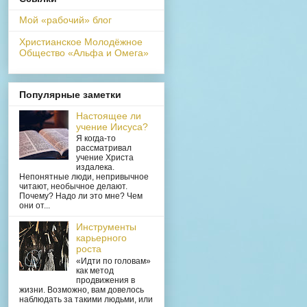
Мой «рабочий» блог
Христианское Молодёжное
Общество «Альфа и Омега»
Популярные заметки
Настоящее ли
учение Иисуса?
Я когда-то
рассматривал
учение Христа
издалека.
Непонятные люди, непривычное
читают, необычное делают.
Почему? Надо ли это мне? Чем
они от...
Инструменты
карьерного
роста
«Идти по головам»
как метод
продвижения в
жизни. Возможно, вам довелось
наблюдать за такими людьми, или