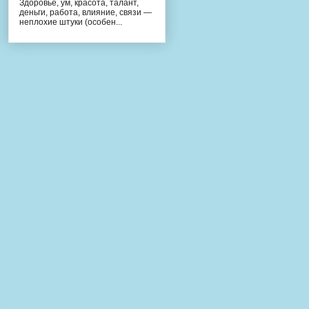
Здоровье, ум, красота, талант,
деньги, работа, влияние, связи —
неплохие штуки (особен...