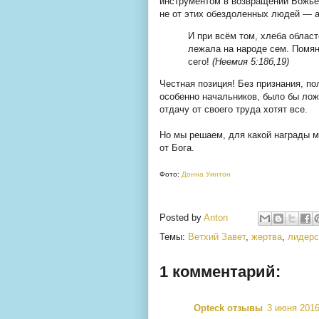
инструментом в возвращении Божьего
не от этих обездоленных людей — а
И при всём том, хлеба област
лежала на народе сем. Помяни
сего!
(Неемия 5:18б,19)
Честная позиция! Без признания, по
особенно начальников, было бы лож
отдачу от своего труда хотят все.
Но мы решаем, для какой награды м
от Бога.
Фото:
Донна Уинтон
Posted by
Anton
Темы:
Ветхий Завет
,
жертва
,
лидерс
1 комментарий:
Opteck отзывы
3 июня 2016 