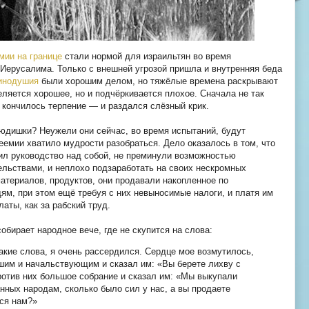
мии на границе
стали нормой для израильтян во время
Иерусалима. Только с внешней угрозой пришла и внутренняя беда
динодушия
были хорошим делом, но тяжёлые времена раскрывают
яется хорошее, но и подчёркивается плохое. Сначала не так
 кончилось терпение — и раздался слёзный крик.
юдишки? Неужели они сейчас, во время испытаний, будут
еемии хватило мудрости разобраться. Дело оказалось в том, что
рил руководство над собой, не преминули возможностью
льствами, и неплохо подзаработать на своих нескромных
материалов, продуктов, они продавали накопленное по
ям, при этом ещё требуя с них невыносимые налоги, и платя им
аты, как за рабский труд.
собирает народное вече, где не скупится на слова:
акие слова, я очень рассердился. Сердце мое возмутилось,
йшим и начальствующим и сказал им: «Вы берете лихву с
против них большое собрание и сказал им: «Мы выкупали
нных народам, сколько было сил у нас, а вы продаете
тся нам?»