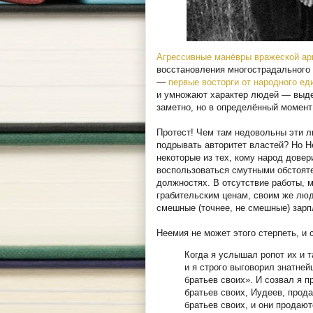
Агрессивные манёвры вражеской ар
восстановления многострадального 
—
первые восторги от народного е
и умножают характер людей — выдел
заметно, но в определённый момент
Протест! Чем там недовольны эти л
подрывать авторитет властей? Но Н
некоторые из тех, кому народ дове
воспользоваться смутными обстояте
должностях. В отсутствие работы, 
грабительским ценам, своим же люд
смешные (точнее, не смешные) зарпл
Неемия не может этого стерпеть, и 
Когда я услышал ропот их и т
и я строго выговорил знатне
братьев своих». И созвал я 
братьев своих, Иудеев, прода
братьев своих, и они продаю