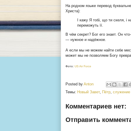
На родном языке перевод буквальне
Христа):
І кажу Я тобі, що ти скеля, і
переможуть її.
В чём секрет? Бог его знает. Он чт
— нужное и надёжное.
А если мы не можем найти себе мес
может мы не позволяем Богу превра
Фото:
US Air Force
Posted by
Anton
Темы:
Новый Завет
,
Пётр
,
служение
Комментариев нет:
Отправить коммент