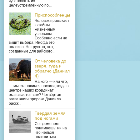
чувствовать их
целеустремлённую по...
Приспособленцы
Человек привыкает
к любым
жизненным
условиям.
Особенно если не
видит выбора. Иногда это
полезно. Но грустно, что,
созданные для райского...
От человека до
зверя, туда и
обратно (Даниил
4)
На кого — или что,
— мы становимся похожи, когда в
центре наших координат
оказывается «я»? Четвёртая
глава книги пророка Даниила
расск...
Твёрдая земля
под ногами
Со временем
понимаешь: ни на
что нельзя
положиться.