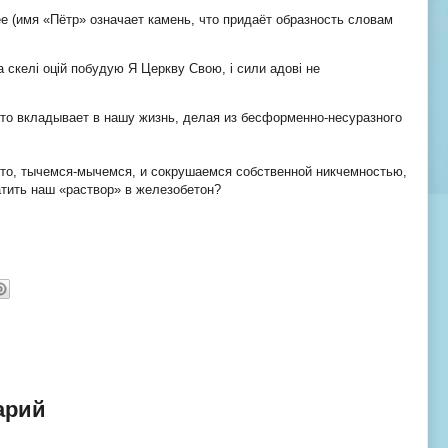
е (имя «Пётр» означает камень, что придаёт образность словам
 на скелі оцій побудую Я Церкву Свою, і сили адові не
о-то вкладывает в нашу жизнь, делая из бесформенно-несуразного
то, тычемся-мычемся, и сокрушаемся собственной никчемностью,
тить наш «раствор» в железобетон?
арий