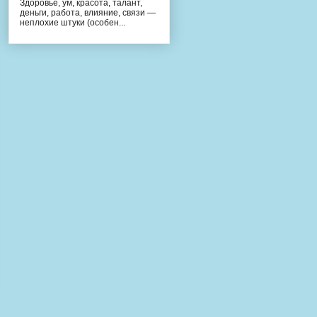
Здоровье, ум, красота, талант,
деньги, работа, влияние, связи —
неплохие штуки (особен...