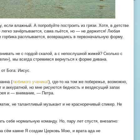
 если влажный. А попробуйте построить из грязи. Хотя, в детстве
— легко зачёрпывается, сама льётся, но — не держится! Любая
е горбика расплывается, возвращаясь в первоначальную форму.
нивать не с гордой скалой, а с непослушной жижей? Сколько с
ели»), мы всегда стремимся вернуться к форме дивана.
 от Бога: Иисус.
оанна (
любимого ученика!
), где-то на том же побережье, возможно,
т и аккуратной, но мне рисуются бедность и вездесущий запах
рея и — внимание, — Петра.
матик, не талантливый музыкант и не красноречивый спикер. Не
ать себе нормальную команду. Но, пару лет спустя, внезапно:
на сём камне Я создам Церковь Мою, и врата ада не