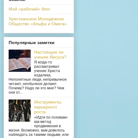
Мой «рабочий» блог
Христианское Молодёжное
Общество «Альфа и Омега»
Популярные заметки
Настоящее ли
учение Иисуса?
Я когда-то
рассматривал
учение Христа
издалека.
Непонятные люди, непривычное
читают, необычное делают.
Почему? Надо ли это мне? Чем
они от...
Инструменты
карьерного
роста
«Идти по головам»
как метод
продвижения в
жизни. Возможно, вам довелось
наблюдать за такими людьми, или