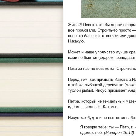
Жижа?! Песок хотя бы держит форму,
все пробовали. Строить-то просто 
попытка башенки, стеночки или даж
Никакую.
Может и наше упрямство лучше срав
нами не бьются («даром преподават
Пока за нас не возьмётся Строитель
Перед тем, как призвать Иакова и И
в той же рыбацкой деревушке (може
тухлой рыбы), Иисус призывает Анд
Петра, который не гениальный мате
идеал — человек. Как мы.
Иисус как будто и не пытается набр
Я говорю тебе: ты — Пётр, и 
одолеют её.
(Матфея 16:18)