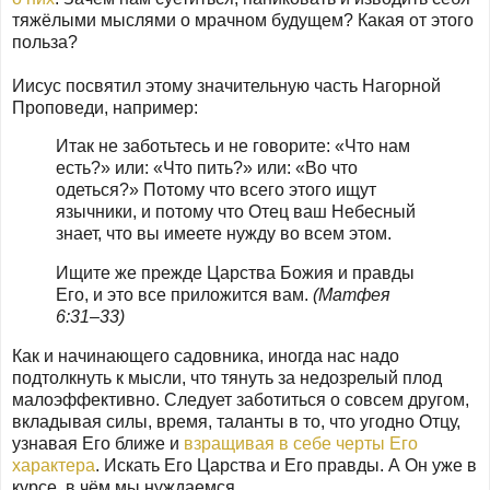
тяжёлыми мыслями о мрачном будущем? Какая от этого
польза?
Иисус посвятил этому значительную часть Нагорной
Проповеди, например:
Итак не заботьтесь и не говорите: «Что нам
есть?» или: «Что пить?» или: «Во что
одеться?» Потому что всего этого ищут
язычники, и потому что Отец ваш Небесный
знает, что вы имеете нужду во всем этом.
Ищите же прежде Царства Божия и правды
Его, и это все приложится вам.
(Матфея
6:31–33)
Как и начинающего садовника, иногда нас надо
подтолкнуть к мысли, что тянуть за недозрелый плод
малоэффективно. Следует заботиться о совсем другом,
вкладывая силы, время, таланты в то, что угодно Отцу,
узнавая Его ближе и
взращивая в себе черты Его
характера
. Искать Его Царства и Его правды. А Он уже в
курсе, в чём мы нуждаемся.