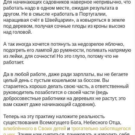
Для начинающих садовников наверное непривычно, что
работать надо в одном месте, ожидая результата в
другом. Не в смысле «работать в Португалии,
наращивая счёт в Швейцарии», а ковыряться в земле
под деревом, получая сочные плоды из кроны высоко
над головой.
А так иногда хочется потянуть за недозрелое яблочко,
подогреть его лампой до румяности, поливать напрямую
из лейки, для сочности! Но это глупо, потому что не
работает.
Да в любой работе, даже ради зарплаты, вы не бегаете
целый день с пустым кошельком за боссом. Вы
стараетесь хорошо делать свою часть, а ответственный
руководитель позаботится о своей части (ведь
добросовестные работники на деревьях не растут, это
вам скажет даже начинающий садовник).
Теперь на эту практику наложите реальность
существования Всемогущего Бога, Небесного Отца,
влюблённого в Своих детей
и
трогательно заботящегося
о них
. Зачем нам суетиться, паниковать и изводить себя